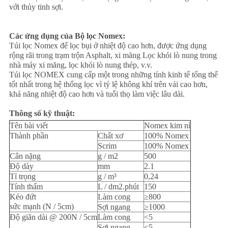
với thủy tinh sợi.
Các ứng dụng của Bộ lọc Nomex:
Túi lọc Nomex để lọc bụi ở nhiệt độ cao hơn, được ứng dụng
rộng rãi trong trạm trộn Asphalt, xi măng Lọc khói lò nung trong
nhà máy xi măng, lọc khói lò nung thép, v.v.
Túi lọc NOMEX cung cấp một trong những tính kinh tế tổng thể
tốt nhất trong hệ thống lọc vì tỷ lệ không khí trên vải cao hơn,
khả năng nhiệt độ cao hơn và tuổi thọ làm việc lâu dài.
Thông số kỹ thuật:
Tên bài viết
Nomex kim nỉ
Thành phần
Chất xơ
100% Nomex
Scrim
100% Nomex
Cân nặng
g / m2
500
Độ dày
mm
2.1
Tỉ trọng
g / m³
0,24
Tính thấm
L / dm2.phút
150
Kéo đứt
Làm cong
≥800
sức mạnh (N / 5cm)
Sợi ngang
≥1000
Độ giãn dài @ 200N / 5cm
Làm cong
<5
Sợi ngang
<5