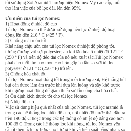
tôi sử dụng Sợi Aramid Thương hiệu Nomex Mỹ cao cấp, tuổi
thọ làm việc của bộ lọc dài. lên đến 95%.
PRIVACY
Ưu điểm của túi lọc Nomex:
POLICY
1) Hoạt động ở nhiệt độ cao
Túi lọc Nomex có thể được sử dụng liên tục ở nhiệt độ hoạt
động lên đến 218 ° C (425 ° F).
2) Chống mài mòn tốt
Khả năng chịu uốn của túi lọc Nomex ở nhiệt độ phòng tốt,
tương đương với sợi polyester;sau khi lão hóa ở nhiệt độ 121 ° C
(250 ° F) và trên độ dẻo dai của nó nếu xuất sắc.Túi lọc Nomex
phải cho tuổi thọ hao mòn cao hơn gấp ba lần so với túi lọc
polyester ở 121 ° C (250 ° F) trở lên.
3) Chống hóa chất tốt
Túi lọc Nomex hoạt động tốt trong môi trường axit, Hệ thống hút
bụi cần được làm ấm trước khi đưa lên luồng và sấy khô trước
khi ngừng hoạt động để giảm thiểu sự tấn công của hóa chất.
5) Ổn định kích thước tốt cho túi lọc Nomex
6) Nhiệt độ cao
Việc sử dụng hiệu quả nhất của túi lọc Nomex, túi lọc aramid là
trong các hệ thống lọc nhiệt độ cao, nơi nhiệt độ nước thải đầu ra
trên 190 độ C hoặc trong các hệ thống có nhiệt độ dâng cao hơn
190 độ C.Trong các hệ thống lọc khí nóng, túi lọc Nomex yêu
cầu ít diện tích lọc hơn, cho lượng khí và hiệu suất bằng nhau, so