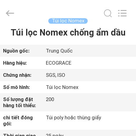
-
2026
ZHEJIANG
GRACE
ENVIROTECH
Túi lọc Nomex
CO.,LTD.
All
Rights
Túi lọc Nomex chống ẩm dầu
TRANG
Reserved.
CHỦ
Nguồn gốc:
Trung Quốc
CÁC
Hàng hiệu:
ECOGRACE
SẢN
Chứng nhận:
SGS, ISO
PHẨM
Số mô hình:
Túi lọc Nomex
Số lượng đặt
200
VỀ
hàng tối thiểu:
CHÚNG
chi tiết đóng
Túi poly hoặc thùng giấy
TÔI
gói:
Thời gian giao
25 ngày