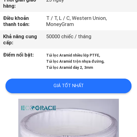
THAM
hàng:
QUAN
Điều khoản
T / T, L / C, Western Union,
thanh toán:
MoneyGram
NHÀ
MÁY
Khả năng cung
50000 chiếc / tháng
cấp:
KIỂM
Điểm nổi bật:
,
Túi lọc Aramid nhiều lớp PTFE
,
Túi lọc Aramid trộn nhựa đường
SOÁT
,
Túi lọc Aramid dày 2
3mm
CHẤT
LƯỢNG
GIÁ TỐT NHẤT
LIÊN
HỆ
CHÚNG