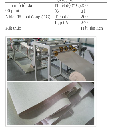
Thu nhỏ tối đa
Nhiệt độ (° C)
250
90 phút
%
≤1
Nhiệt độ hoạt động (° C)
Tiếp diễn
200
Lập tức
240
Kết thúc
Hát, lên lịch