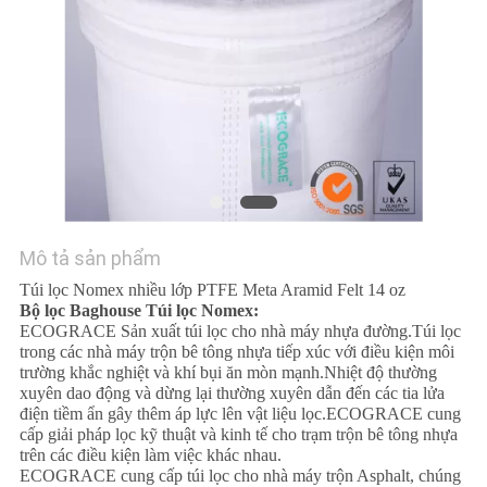
TÔI
TIN
TỨC
YÊU
CẦU
BÁO
Mô tả sản phẩm
GIÁ
Túi lọc Nomex nhiều lớp PTFE Meta Aramid Felt 14 oz
Bộ lọc Baghouse Túi lọc Nomex:
ECOGRACE Sản xuất túi lọc cho nhà máy nhựa đường.Túi lọc
trong các nhà máy trộn bê tông nhựa tiếp xúc với điều kiện môi
SƠ
trường khắc nghiệt và khí bụi ăn mòn mạnh.Nhiệt độ thường
ĐỒ
xuyên dao động và dừng lại thường xuyên dẫn đến các tia lửa
điện tiềm ẩn gây thêm áp lực lên vật liệu lọc.ECOGRACE cung
TRANG
cấp giải pháp lọc kỹ thuật và kinh tế cho trạm trộn bê tông nhựa
trên các điều kiện làm việc khác nhau.
WEB
ECOGRACE cung cấp túi lọc cho nhà máy trộn Asphalt, chúng