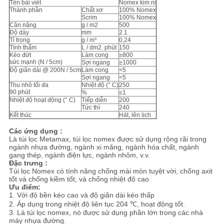
Tên bài viết
Nomex kim nỉ
Thành phần
Chất xơ
100% Nomex
Scrim
100% Nomex
PRIVACY
Cân nặng
g / m2
500
Độ dày
mm
2.1
POLICY
Tỉ trọng
g / m³
0,24
Tính thấm
L / dm2. phút
150
Kéo đứt
Làm cong
≥800
sức mạnh (N / 5cm)
Sợi ngang
≥1000
Độ giãn dài @ 200N / 5cm
Làm cong
<5
Sợi ngang
<5
Thu nhỏ tối đa
Nhiệt độ (° C)
250
90 phút
%
≤1
Nhiệt độ hoạt động (° C)
Tiếp diễn
200
Tức thì
240
Kết thúc
Hát, lên lịch
Các ứng dụng :
Là túi lọc Metamax, túi lọc nomex được sử dụng rộng rãi trong
ngành nhựa đường, ngành xi măng, ngành hóa chất, ngành
gang thép, ngành điện lực, ngành nhôm, v.v.
Đặc trưng :
Túi lọc Nomex có tính năng chống mài mòn tuyệt vời, chống axit
tốt và chống kiềm tốt, và chống nhiệt độ cao
Ưu điểm:
1. Với độ bền kéo cao và độ giãn dài kéo thấp
2. Áp dụng trong nhiệt độ liên tục 204 ℃, hoạt động tốt.
3. Là túi lọc nomex, nó được sử dụng phần lớn trong các nhà
máy nhựa đường.