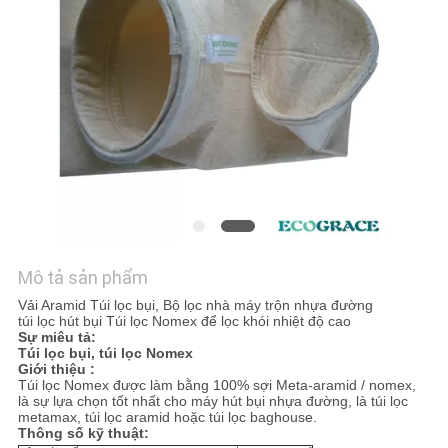
TÔI
TIN
TỨC
YÊU
CẦU
BÁO
GIÁ
Mô tả sản phẩm
Vải Aramid Túi lọc bụi, Bộ lọc nhà máy trộn nhựa đường
túi lọc hút bụi Túi lọc Nomex để lọc khói nhiệt độ cao
SƠ
Sự miêu tả:
Túi lọc bụi, túi lọc Nomex
ĐỒ
Giới thiệu :
Túi lọc Nomex được làm bằng 100% sợi Meta-aramid / nomex,
TRANG
là sự lựa chọn tốt nhất cho máy hút bụi nhựa đường, là túi lọc
metamax, túi lọc aramid hoặc túi lọc baghouse.
WEB
Thông số kỹ thuật: