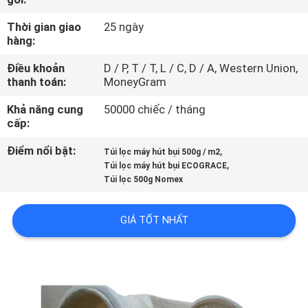
THAM
Thời gian giao
25 ngày
QUAN
hàng:
NHÀ
Điều khoản
D / P, T / T, L / C, D / A, Western Union,
MÁY
thanh toán:
MoneyGram
Khả năng cung
50000 chiếc / tháng
KIỂM
cấp:
SOÁT
Điểm nổi bật:
,
Túi lọc máy hút bụi 500g / m2
,
Túi lọc máy hút bụi ECOGRACE
CHẤT
Túi lọc 500g Nomex
LƯỢNG
GIÁ TỐT NHẤT
LIÊN
HỆ
CHÚNG