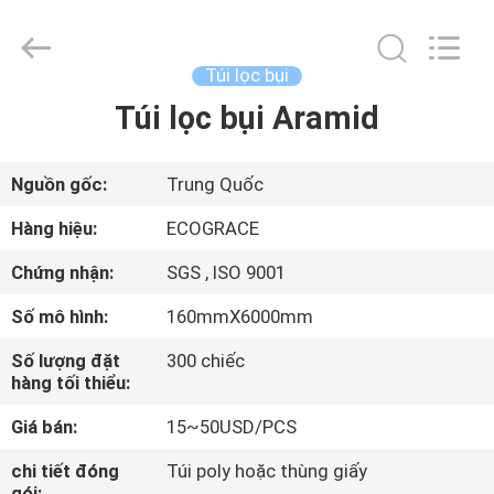
lượng
Túi
lọc
công
nghiệp
Túi lọc bụi
supplier.
Copyright
©
Túi lọc bụi Aramid
TRANG
2020
-
CHỦ
2025
ZHEJIANG
GRACE
Nguồn gốc:
Trung Quốc
ENVIROTECH
CO.,LTD.
CÁC
All
Hàng hiệu:
ECOGRACE
Rights
Reserved.
SẢN
Chứng nhận:
SGS , ISO 9001
PHẨM
Số mô hình:
160mmX6000mm
Số lượng đặt
300 chiếc
VỀ
hàng tối thiểu:
CHÚNG
Giá bán:
15~50USD/PCS
TÔI
chi tiết đóng
Túi poly hoặc thùng giấy
gói: